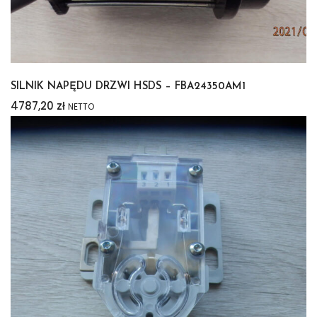
SILNIK NAPĘDU DRZWI HSDS – FBA24350AM1
4787,20
zł
NETTO