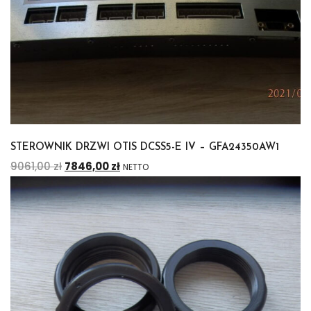
STEROWNIK DRZWI OTIS DCSS5-E IV – GFA24350AW1
9061,00
zł
7846,00
zł
NETTO