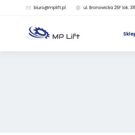
biuro@mplift.pl
ul. Bronowicka 25F lok. 31
Skle