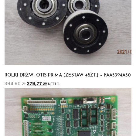
ROLKI DRZWI OTIS PRIMA (ZESTAW 4SZT.) – FAA5394A50
394,90
zł
279,77
zł
NETTO