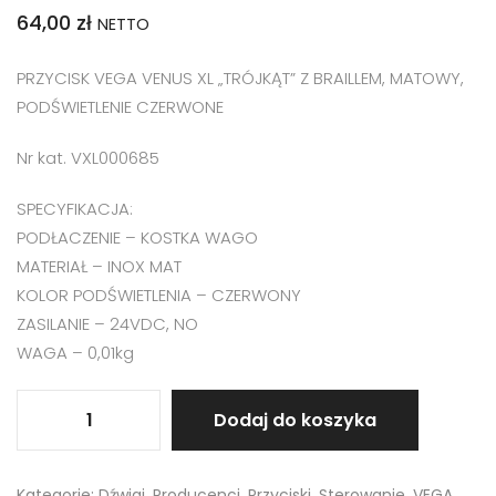
64,00
zł
NETTO
PRZYCISK VEGA VENUS XL „TRÓJKĄT” Z BRAILLEM, MATOWY,
PODŚWIETLENIE CZERWONE
Nr kat. VXL000685
SPECYFIKACJA:
PODŁACZENIE – KOSTKA WAGO
MATERIAŁ – INOX MAT
KOLOR PODŚWIETLENIA – CZERWONY
ZASILANIE – 24VDC, NO
WAGA – 0,01kg
Dodaj do koszyka
Kategorie:
Dźwigi
,
Producenci
,
Przyciski
,
Sterowanie
,
VEGA