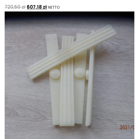
720,50
zł
607,18
zł
NETTO