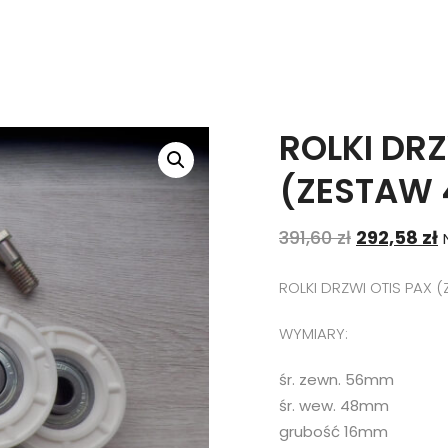
ROLKI DRZ
(ZESTAW 
391,60
zł
292,58
zł
ROLKI DRZWI OTIS PAX (
WYMIARY:
śr. zewn. 56mm
śr. wew. 48mm
grubość 16mm