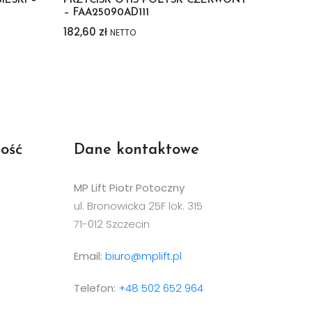
IESKI –
PRZYCISK OTIS POŁYSK CZERWONY
– FAA25090AD111
182,60
zł
NETTO
ość
Dane kontaktowe
MP Lift Piotr Potoczny
ul. Bronowicka 25F lok. 315
71-012 Szczecin
Email:
biuro@mplift.pl
Telefon:
+48 502 652 964