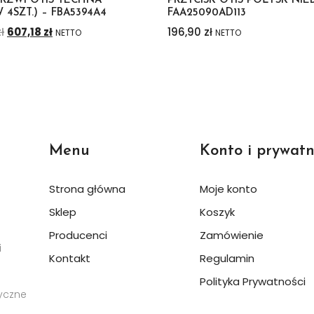
DRZWI OTIS TECHNA
PRZYCISK OTIS POŁYSK NIEB
 4SZT.) – FBA5394A4
FAA25090AD113
ł
607,18
zł
196,90
zł
NETTO
NETTO
Menu
Konto i prywatn
Strona główna
Moje konto
Sklep
Koszyk
Producenci
Zamówienie
i
Kontakt
Regulamin
Polityka Prywatności
yczne