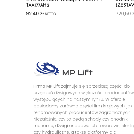
OTIS KONTAKT OBCIĄŻKI PRAWY –
ROLKI 
TAA177AH2
(ZESTAW
92,40
zł
720,50
z
NETTO
Firma MP Lift
zajmuje się sprzedażą części do
urządzeń dźwigowych większości producentów
występujących na naszym rynku. W ofercie
posiadamy zarówno części firm krajowych, jak 
renomowanych producentów zagranicznych.
Niezależnie, czy to będą schody czy chodniki
ruchome, dźwigi osobowe lub towarowe, elektr
czy hydrauliczne, a także platformy dla