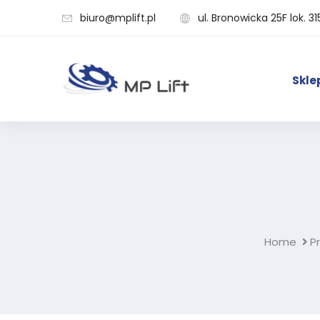
biuro@mplift.pl
ul. Bronowicka 25F lok. 31
Skle
Home
P